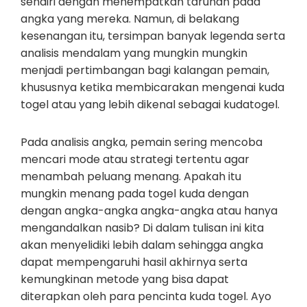
sendiri dengan menempatkan taruhan pada
angka yang mereka. Namun, di belakang
kesenangan itu, tersimpan banyak legenda serta
analisis mendalam yang mungkin mungkin
menjadi pertimbangan bagi kalangan pemain,
khususnya ketika membicarakan mengenai kuda
togel atau yang lebih dikenal sebagai kudatogel.
Pada analisis angka, pemain sering mencoba
mencari mode atau strategi tertentu agar
menambah peluang menang. Apakah itu
mungkin menang pada togel kuda dengan
dengan angka-angka angka-angka atau hanya
mengandalkan nasib? Di dalam tulisan ini kita
akan menyelidiki lebih dalam sehingga angka
dapat mempengaruhi hasil akhirnya serta
kemungkinan metode yang bisa dapat
diterapkan oleh para pencinta kuda togel. Ayo