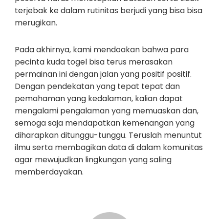
terjebak ke dalam rutinitas berjudi yang bisa bisa
merugikan.
Pada akhirnya, kami mendoakan bahwa para
pecinta kuda togel bisa terus merasakan
permainan ini dengan jalan yang positif positif.
Dengan pendekatan yang tepat tepat dan
pemahaman yang kedalaman, kalian dapat
mengalami pengalaman yang memuaskan dan,
semoga saja mendapatkan kemenangan yang
diharapkan ditunggu-tunggu. Teruslah menuntut
ilmu serta membagikan data di dalam komunitas
agar mewujudkan lingkungan yang saling
memberdayakan.