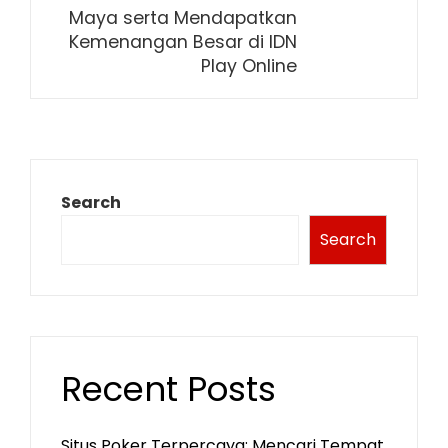
Maya serta Mendapatkan
Kemenangan Besar di IDN
Play Online
Search
Search
Recent Posts
Situs Poker Terpercaya: Mencari Tempat