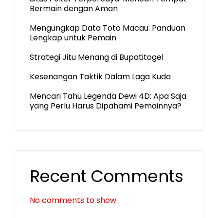
Bermain dengan Aman
Mengungkap Data Toto Macau: Panduan
Lengkap untuk Pemain
Strategi Jitu Menang di Bupatitogel
Kesenangan Taktik Dalam Laga Kuda
Mencari Tahu Legenda Dewi 4D: Apa Saja
yang Perlu Harus Dipahami Pemainnya?
Recent Comments
No comments to show.