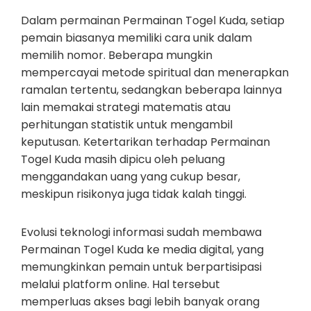
Dalam permainan Permainan Togel Kuda, setiap
pemain biasanya memiliki cara unik dalam
memilih nomor. Beberapa mungkin
mempercayai metode spiritual dan menerapkan
ramalan tertentu, sedangkan beberapa lainnya
lain memakai strategi matematis atau
perhitungan statistik untuk mengambil
keputusan. Ketertarikan terhadap Permainan
Togel Kuda masih dipicu oleh peluang
menggandakan uang yang cukup besar,
meskipun risikonya juga tidak kalah tinggi.
Evolusi teknologi informasi sudah membawa
Permainan Togel Kuda ke media digital, yang
memungkinkan pemain untuk berpartisipasi
melalui platform online. Hal tersebut
memperluas akses bagi lebih banyak orang