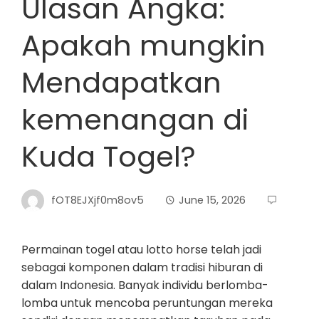
Ulasan Angka:
Apakah mungkin
Mendapatkan
kemenangan di
Kuda Togel?
fOT8EJXjf0m8ov5
June 15, 2026
Permainan togel atau lotto horse telah jadi
sebagai komponen dalam tradisi hiburan di
dalam Indonesia. Banyak individu berlomba-
lomba untuk mencoba peruntungan mereka