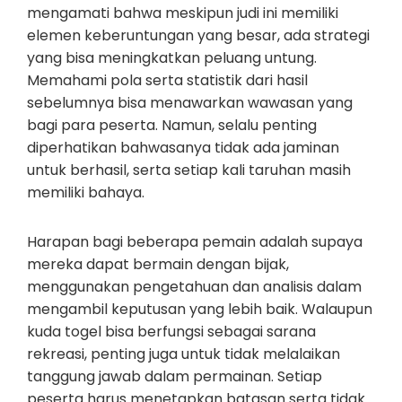
mengamati bahwa meskipun judi ini memiliki
elemen keberuntungan yang besar, ada strategi
yang bisa meningkatkan peluang untung.
Memahami pola serta statistik dari hasil
sebelumnya bisa menawarkan wawasan yang
bagi para peserta. Namun, selalu penting
diperhatikan bahwasanya tidak ada jaminan
untuk berhasil, serta setiap kali taruhan masih
memiliki bahaya.
Harapan bagi beberapa pemain adalah supaya
mereka dapat bermain dengan bijak,
menggunakan pengetahuan dan analisis dalam
mengambil keputusan yang lebih baik. Walaupun
kuda togel bisa berfungsi sebagai sarana
rekreasi, penting juga untuk tidak melalaikan
tanggung jawab dalam permainan. Setiap
peserta harus menetapkan batasan serta tidak