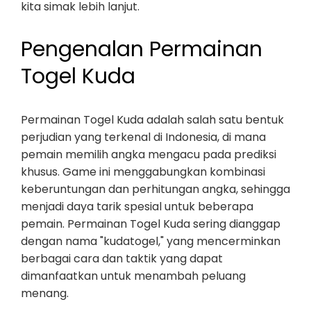
kita simak lebih lanjut.
Pengenalan Permainan
Togel Kuda
Permainan Togel Kuda adalah salah satu bentuk
perjudian yang terkenal di Indonesia, di mana
pemain memilih angka mengacu pada prediksi
khusus. Game ini menggabungkan kombinasi
keberuntungan dan perhitungan angka, sehingga
menjadi daya tarik spesial untuk beberapa
pemain. Permainan Togel Kuda sering dianggap
dengan nama "kudatogel," yang mencerminkan
berbagai cara dan taktik yang dapat
dimanfaatkan untuk menambah peluang
menang.