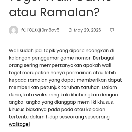
atau Ramalan?
fOT8EJXjf0m8ov5
May 29, 2026
Wali sudah jadi topik yang diperbincangkan di
kalangan penggemar game nomor. Berbagai
orang sering mempertanyakan apakah wali
togel merupakan hanya permainan atau lebih
kepada ramalan yang dapat memberikan dapat
memberikan petunjuk taruhan taruhan. Dalam
dunia, kata wali sering kali dihubungkan dengan
angka-angka yang dianggap memiliki khusus,
khusus biasanya pada pada atau kejadian
tertentu dalam hidup seseorang seseorang.
walitogel