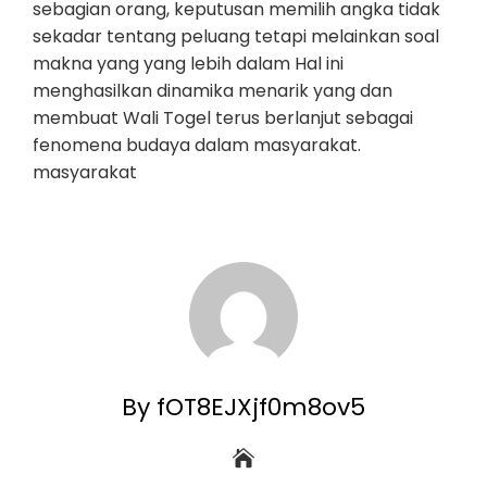
sebagian orang, keputusan memilih angka tidak
sekadar tentang peluang tetapi melainkan soal
makna yang yang lebih dalam Hal ini
menghasilkan dinamika menarik yang dan
membuat Wali Togel terus berlanjut sebagai
fenomena budaya dalam masyarakat.
masyarakat
By fOT8EJXjf0m8ov5