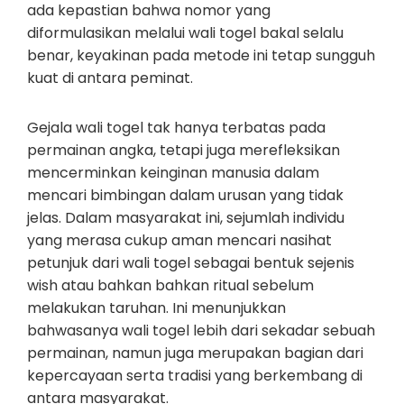
ada kepastian bahwa nomor yang
diformulasikan melalui wali togel bakal selalu
benar, keyakinan pada metode ini tetap sungguh
kuat di antara peminat.
Gejala wali togel tak hanya terbatas pada
permainan angka, tetapi juga merefleksikan
mencerminkan keinginan manusia dalam
mencari bimbingan dalam urusan yang tidak
jelas. Dalam masyarakat ini, sejumlah individu
yang merasa cukup aman mencari nasihat
petunjuk dari wali togel sebagai bentuk sejenis
wish atau bahkan bahkan ritual sebelum
melakukan taruhan. Ini menunjukkan
bahwasanya wali togel lebih dari sekadar sebuah
permainan, namun juga merupakan bagian dari
kepercayaan serta tradisi yang berkembang di
antara masyarakat.