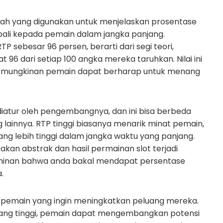
tilah yang digunakan untuk menjelaskan prosentase
bali kepada pemain dalam jangka panjang.
TP sebesar 96 persen, berarti dari segi teori,
 dari setiap 100 angka mereka taruhkan. Nilai ini
mungkinan pemain dapat berharap untuk menang
diatur oleh pengembangnya, dan ini bisa berbeda
lainnya. RTP tinggi biasanya menarik minat pemain,
g lebih tinggi dalam jangka waktu yang panjang.
akan abstrak dan hasil permainan slot terjadi
jaminan bahwa anda bakal mendapat persentase
.
i pemain yang ingin meningkatkan peluang mereka.
ang tinggi, pemain dapat mengembangkan potensi