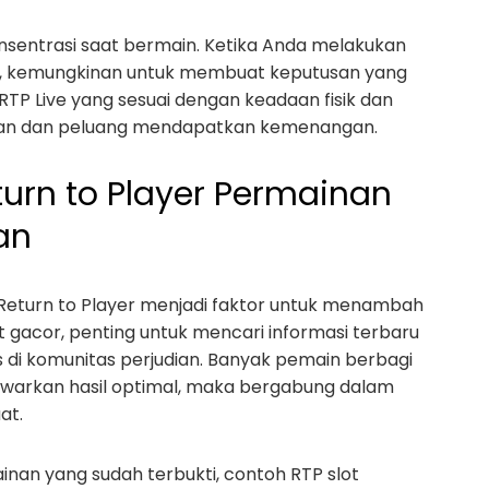
nsentrasi saat bermain. Ketika Anda melakukan
u, kemungkinan untuk membuat keputusan yang
RTP Live yang sesuai dengan keadaan fisik dan
man dan peluang mendapatkan kemenangan.
urn to Player Permainan
an
Return to Player menjadi faktor untuk menambah
gacor, penting untuk mencari informasi terbaru
s di komunitas perjudian. Banyak pemain berbagi
arkan hasil optimal, maka bergabung dalam
at.
inan yang sudah terbukti, contoh RTP slot