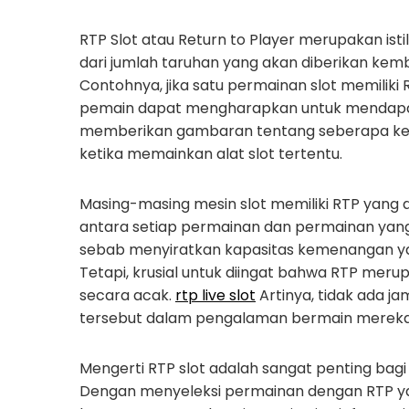
RTP Slot atau Return to Player merupakan is
dari jumlah taruhan yang akan diberikan kem
Contohnya, jika satu permainan slot memiliki R
pemain dapat mengharapkan untuk mendapat 96
memberikan gambaran tentang seberapa ke
ketika memainkan alat slot tertentu.
Masing-masing mesin slot memiliki RTP yang 
antara setiap permainan dan permainan yang 
sebab menyiratkan kapasitas kemenangan yan
Tetapi, krusial untuk diingat bahwa RTP merup
secara acak.
rtp live slot
Artinya, tidak ada 
tersebut dalam pengalaman bermain mereka
Mengerti RTP slot adalah sangat penting bag
Dengan menyeleksi permainan dengan RTP y