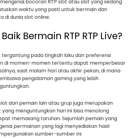
i mengenai bocoran RTP slot atau slot yang sedang
skan waktu yang pasti untuk bermain dan
i dunia slot online.
Baik Bermain RTP RTP Live?
 tergantung pada tingkah laku dan preferensi
ain di momen-momen tertentu dapat memperbesar
salnya, saat malam hari atau akhir pekan, di mana
 membawa pengalaman gaming yang lebih
nguntungkan.
lot dari pemain lain atau grup juga merupakan
lot yang menguntungkan hari ini bisa menolong
tepat memasang taruhan. Sejumlah pemain yang
nai permainan yang lagi menyediakan hasil
empergunakan sumber-sumber ini.