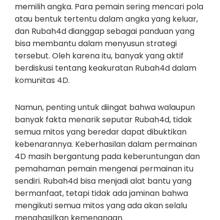
memilih angka. Para pemain sering mencari pola
atau bentuk tertentu dalam angka yang keluar,
dan Rubah4d dianggap sebagai panduan yang
bisa membantu dalam menyusun strategi
tersebut. Oleh karena itu, banyak yang aktif
berdiskusi tentang keakuratan Rubah4d dalam
komunitas 4D.
Namun, penting untuk diingat bahwa walaupun
banyak fakta menarik seputar Rubah4d, tidak
semua mitos yang beredar dapat dibuktikan
kebenarannya. Keberhasilan dalam permainan
4D masih bergantung pada keberuntungan dan
pemahaman pemain mengenai permainan itu
sendiri. Rubah4d bisa menjadi alat bantu yang
bermanfaat, tetapi tidak ada jaminan bahwa
mengikuti semua mitos yang ada akan selalu
menghasilkan kemenangan.