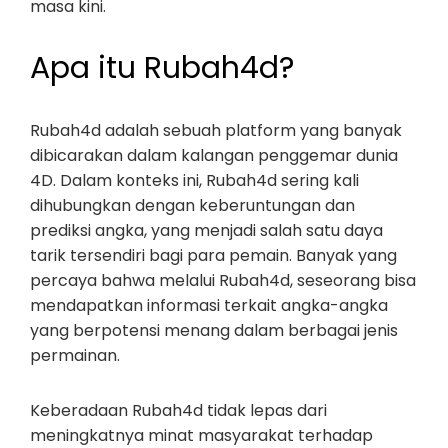
masa kini.
Apa itu Rubah4d?
Rubah4d adalah sebuah platform yang banyak
dibicarakan dalam kalangan penggemar dunia
4D. Dalam konteks ini, Rubah4d sering kali
dihubungkan dengan keberuntungan dan
prediksi angka, yang menjadi salah satu daya
tarik tersendiri bagi para pemain. Banyak yang
percaya bahwa melalui Rubah4d, seseorang bisa
mendapatkan informasi terkait angka-angka
yang berpotensi menang dalam berbagai jenis
permainan.
Keberadaan Rubah4d tidak lepas dari
meningkatnya minat masyarakat terhadap