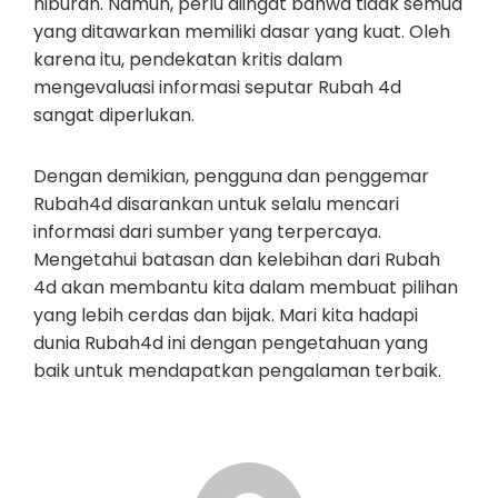
hiburan. Namun, perlu diingat bahwa tidak semua
yang ditawarkan memiliki dasar yang kuat. Oleh
karena itu, pendekatan kritis dalam
mengevaluasi informasi seputar Rubah 4d
sangat diperlukan.
Dengan demikian, pengguna dan penggemar
Rubah4d disarankan untuk selalu mencari
informasi dari sumber yang terpercaya.
Mengetahui batasan dan kelebihan dari Rubah
4d akan membantu kita dalam membuat pilihan
yang lebih cerdas dan bijak. Mari kita hadapi
dunia Rubah4d ini dengan pengetahuan yang
baik untuk mendapatkan pengalaman terbaik.