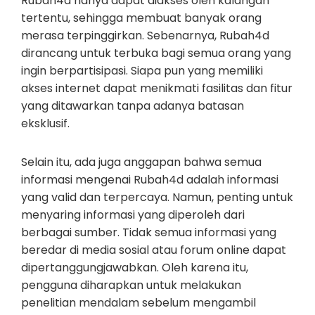
Rubah4d hanya dapat diakses oleh kalangan
tertentu, sehingga membuat banyak orang
merasa terpinggirkan. Sebenarnya, Rubah4d
dirancang untuk terbuka bagi semua orang yang
ingin berpartisipasi. Siapa pun yang memiliki
akses internet dapat menikmati fasilitas dan fitur
yang ditawarkan tanpa adanya batasan
eksklusif.
Selain itu, ada juga anggapan bahwa semua
informasi mengenai Rubah4d adalah informasi
yang valid dan terpercaya. Namun, penting untuk
menyaring informasi yang diperoleh dari
berbagai sumber. Tidak semua informasi yang
beredar di media sosial atau forum online dapat
dipertanggungjawabkan. Oleh karena itu,
pengguna diharapkan untuk melakukan
penelitian mendalam sebelum mengambil