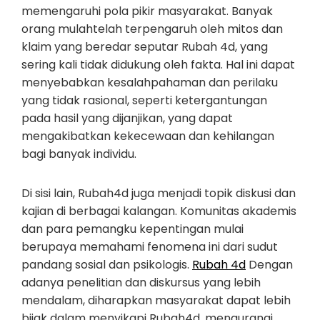
memengaruhi pola pikir masyarakat. Banyak
orang mulahtelah terpengaruh oleh mitos dan
klaim yang beredar seputar Rubah 4d, yang
sering kali tidak didukung oleh fakta. Hal ini dapat
menyebabkan kesalahpahaman dan perilaku
yang tidak rasional, seperti ketergantungan
pada hasil yang dijanjikan, yang dapat
mengakibatkan kekecewaan dan kehilangan
bagi banyak individu.
Di sisi lain, Rubah4d juga menjadi topik diskusi dan
kajian di berbagai kalangan. Komunitas akademis
dan para pemangku kepentingan mulai
berupaya memahami fenomena ini dari sudut
pandang sosial dan psikologis.
Rubah 4d
Dengan
adanya penelitian dan diskursus yang lebih
mendalam, diharapkan masyarakat dapat lebih
bijak dalam menyikapi Rubah4d, mengurangi