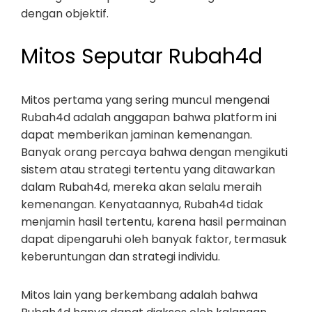
dengan objektif.
Mitos Seputar Rubah4d
Mitos pertama yang sering muncul mengenai
Rubah4d adalah anggapan bahwa platform ini
dapat memberikan jaminan kemenangan.
Banyak orang percaya bahwa dengan mengikuti
sistem atau strategi tertentu yang ditawarkan
dalam Rubah4d, mereka akan selalu meraih
kemenangan. Kenyataannya, Rubah4d tidak
menjamin hasil tertentu, karena hasil permainan
dapat dipengaruhi oleh banyak faktor, termasuk
keberuntungan dan strategi individu.
Mitos lain yang berkembang adalah bahwa