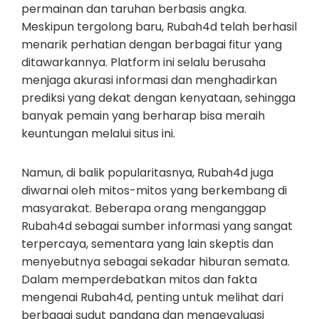
permainan dan taruhan berbasis angka.
Meskipun tergolong baru, Rubah4d telah berhasil
menarik perhatian dengan berbagai fitur yang
ditawarkannya. Platform ini selalu berusaha
menjaga akurasi informasi dan menghadirkan
prediksi yang dekat dengan kenyataan, sehingga
banyak pemain yang berharap bisa meraih
keuntungan melalui situs ini.
Namun, di balik popularitasnya, Rubah4d juga
diwarnai oleh mitos-mitos yang berkembang di
masyarakat. Beberapa orang menganggap
Rubah4d sebagai sumber informasi yang sangat
terpercaya, sementara yang lain skeptis dan
menyebutnya sebagai sekadar hiburan semata.
Dalam memperdebatkan mitos dan fakta
mengenai Rubah4d, penting untuk melihat dari
berbagai sudut pandang dan mengevaluasi