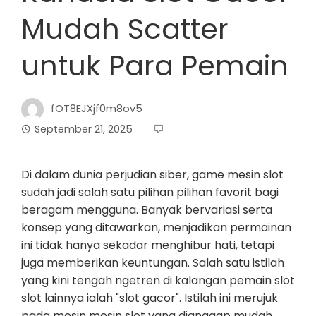
Mudah Scatter
untuk Para Pemain
fOT8EJXjf0m8ov5
September 21, 2025
Di dalam dunia perjudian siber, game mesin slot
sudah jadi salah satu pilihan pilihan favorit bagi
beragam mengguna. Banyak bervariasi serta
konsep yang ditawarkan, menjadikan permainan
ini tidak hanya sekadar menghibur hati, tetapi
juga memberikan keuntungan. Salah satu istilah
yang kini tengah ngetren di kalangan pemain slot
slot lainnya ialah "slot gacor". Istilah ini merujuk
pada mesin mesin slot yang dianggap mudah