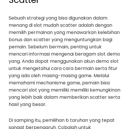
Scatter
Sebuah strategi yang bisa digunakan dalam
menang di slot mudah scatter adalah dengan
memilih permainan yang menawarkan kelebihan
bonus dan scatter yang menguntungkan bagi
pemain. Sebelum bermain, penting untuk
mencari informasi mengenai beragam slot demo
yang. Anda dapat menggunakan akun demo slot
untuk mengetahui cara cara bermain serta fitur
yang ada oleh masing-masing game. Melalui
memahami mechanisme game, pemain bisa
mencari slot yang memiliki memiliki kemungkinan
yang lebih baik dalam memberikan scatter serta
hasil yang besar.
Di samping itu, pemilihan b taruhan yang tepat
sangat berpengaruh. Cobalah untuk