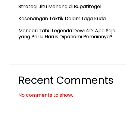
Strategi Jitu Menang di Bupatitogel
Kesenangan Taktik Dalam Laga Kuda
Mencari Tahu Legenda Dewi 4D: Apa Saja
yang Perlu Harus Dipahami Pemainnya?
Recent Comments
No comments to show.