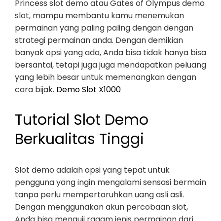
Princess slot demo atau Gates of Olympus demo
slot, mampu membantu kamu menemukan
permainan yang paling paling dengan dengan
strategi permainan anda. Dengan demikian
banyak opsi yang ada, Anda bisa tidak hanya bisa
bersantai, tetapi juga juga mendapatkan peluang
yang lebih besar untuk memenangkan dengan
cara bijak.
Demo Slot X1000
Tutorial Slot Demo
Berkualitas Tinggi
Slot demo adalah opsi yang tepat untuk
pengguna yang ingin mengalami sensasi bermain
tanpa perlu mempertaruhkan uang asli asli.
Dengan menggunakan akun percobaan slot,
Anda bisa menguji ragam jenis permainan dari