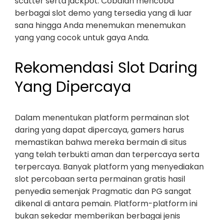
scatter serta jackpot. Cobalah mencoba
berbagai slot demo yang tersedia yang di luar
sana hingga Anda menemukan menemukan
yang yang cocok untuk gaya Anda.
Rekomendasi Slot Daring
Yang Dipercaya
Dalam menentukan platform permainan slot
daring yang dapat dipercaya, gamers harus
memastikan bahwa mereka bermain di situs
yang telah terbukti aman dan terpercaya serta
terpercaya. Banyak platform yang menyediakan
slot percobaan serta permainan gratis hasil
penyedia semenjak Pragmatic dan PG sangat
dikenal di antara pemain. Platform-platform ini
bukan sekedar memberikan berbagai jenis