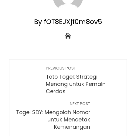
By fOT8EJXjf0m8ov5
PREVIOUS POST
Toto Togel: Strategi
Menang untuk Pemain
Cerdas
NEXT POST
Togel SDY: Mengolah Nomor
untuk Mencetak
Kemenangan