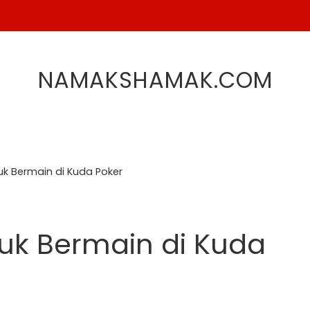
NAMAKSHAMAK.COM
uk Bermain di Kuda Poker
tuk Bermain di Kuda