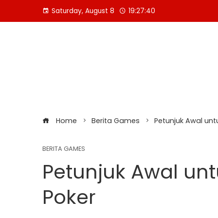
Skip
Saturday, August 8
19:27:41
to
content
Home
Berita Games
Petunjuk Awal unt
BERITA GAMES
Petunjuk Awal un
Poker