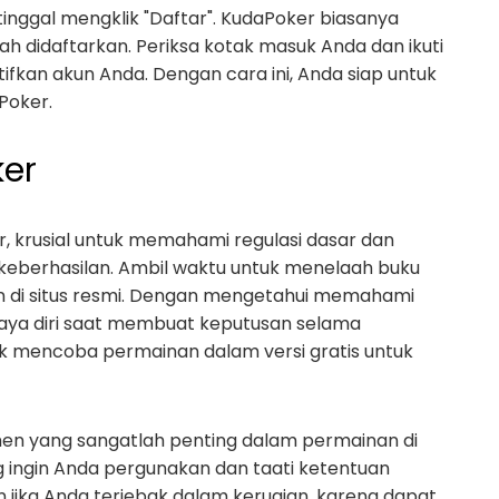
tinggal mengklik "Daftar". KudaPoker biasanya
ah didaftarkan. Periksa kotak masuk Anda dan ikuti
fkan akun Anda. Dengan cara ini, Anda siap untuk
Poker.
ker
 krusial untuk memahami regulasi dasar dan
keberhasilan. Ambil waktu untuk menelaah buku
n di situs resmi. Dengan mengetahui memahami
caya diri saat membuat keputusan selama
tuk mencoba permainan dalam versi gratis untuk
 yang sangatlah penting dalam permainan di
 ingin Anda pergunakan dan taati ketentuan
 jika Anda terjebak dalam kerugian, karena dapat