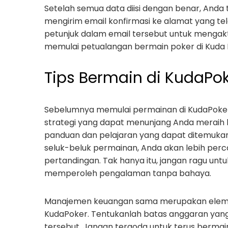
Setelah semua data diisi dengan benar, Anda 
mengirim email konfirmasi ke alamat yang tel
petunjuk dalam email tersebut untuk mengakti
memulai petualangan bermain poker di Kuda 
Tips Bermain di KudaPo
Sebelumnya memulai permainan di KudaPoker,
strategi yang dapat menunjang Anda meraih 
panduan dan pelajaran yang dapat ditemuka
seluk-beluk permainan, Anda akan lebih per
pertandingan. Tak hanya itu, jangan ragu un
memperoleh pengalaman tanpa bahaya.
Manajemen keuangan sama merupakan elemen
KudaPoker. Tentukanlah batas anggaran yang
tersebut. Jangan tergoda untuk terus bermain