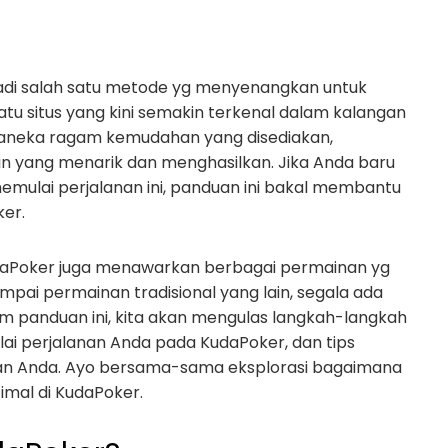
jadi salah satu metode yg menyenangkan untuk
atu situs yang kini semakin terkenal dalam kalangan
 aneka ragam kemudahan yang disediakan,
yang menarik dan menghasilkan. Jika Anda baru
emulai perjalanan ini, panduan ini bakal membantu
er.
udaPoker juga menawarkan berbagai permainan yg
mpai permainan tradisional yang lain, segala ada
m panduan ini, kita akan mengulas langkah-langkah
i perjalanan Anda pada KudaPoker, dan tips
an Anda. Ayo bersama-sama eksplorasi bagaimana
mal di KudaPoker.