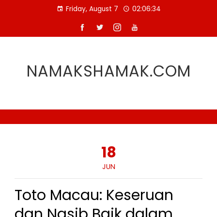
Skip
Friday, August 7
02:06:35
to
content
NAMAKSHAMAK.COM
18
JUN
Toto Macau: Keseruan
dan Nasib Baik dalam