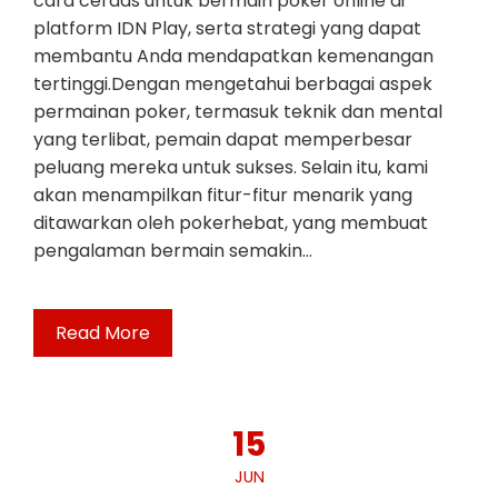
cara cerdas untuk bermain poker online di
platform IDN Play, serta strategi yang dapat
membantu Anda mendapatkan kemenangan
tertinggi.Dengan mengetahui berbagai aspek
permainan poker, termasuk teknik dan mental
yang terlibat, pemain dapat memperbesar
peluang mereka untuk sukses. Selain itu, kami
akan menampilkan fitur-fitur menarik yang
ditawarkan oleh pokerhebat, yang membuat
pengalaman bermain semakin…
Read More
15
JUN