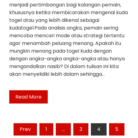
menjadi pertimbangan bagi kalangan pemain,
khususnya ketika membicarakan mengenai kuda
togel atau yang lebih dikenal sebagai
kudatogel.Pada analisis angka, pemain sering
mencoba mencari mode atau strategi tertentu
agar menambah peluang menang. Apakah itu
mungkin menang pada togel kuda dengan
dengan angka-angka angka-angka atau hanya
mengandalkan nasib? Di dalam tulisan ini kita
akan menyelidiki lebih dalam sehingga…
Read More
Posts
Prev
1
…
3
4
5