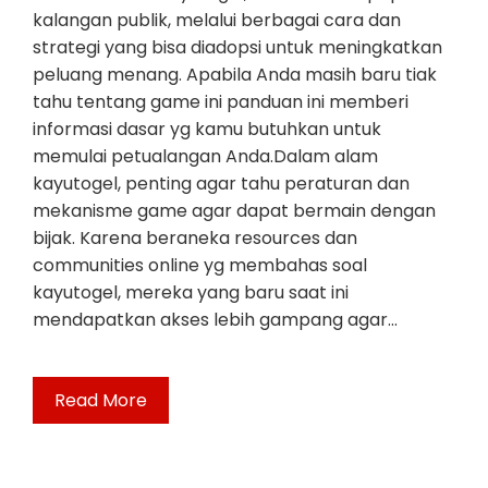
kalangan publik, melalui berbagai cara dan
strategi yang bisa diadopsi untuk meningkatkan
peluang menang. Apabila Anda masih baru tiak
tahu tentang game ini panduan ini memberi
informasi dasar yg kamu butuhkan untuk
memulai petualangan Anda.Dalam alam
kayutogel, penting agar tahu peraturan dan
mekanisme game agar dapat bermain dengan
bijak. Karena beraneka resources dan
communities online yg membahas soal
kayutogel, mereka yang baru saat ini
mendapatkan akses lebih gampang agar…
Read More