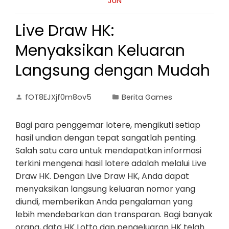
JUN
Live Draw HK:
Menyaksikan Keluaran
Langsung dengan Mudah
fOT8EJXjf0m8ov5
Berita Games
Bagi para penggemar lotere, mengikuti setiap
hasil undian dengan tepat sangatlah penting.
Salah satu cara untuk mendapatkan informasi
terkini mengenai hasil lotere adalah melalui Live
Draw HK. Dengan Live Draw HK, Anda dapat
menyaksikan langsung keluaran nomor yang
diundi, memberikan Anda pengalaman yang
lebih mendebarkan dan transparan. Bagi banyak
orang, data HK Lotto dan pengeluaran HK telah