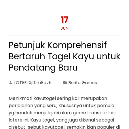
17
JUN
Petunjuk Komprehensif
Bertaruh Togel Kayu untuk
Pendatang Baru
fOT8EJXjf0m8ov5
Berita Games
Menikmati kayutogel sering kali merupakan
perjalanan yang seru, khususnya untuk pemula
yg hendak menjelajahi alam game transportasi
lotere ini. Kayu togel, yang juga dikenal sebagai
disebut-sebut kayutogel, semakin kian populer di