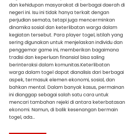
dan kehidupan masyarakat di berbagai daerah di
negeri ini. Isu ini tidak hanya terkait dengan
perjudian semata, tetapi juga mencerminkan
dinamika sosial dan keterlibatan warga dalam
kegiatan tersebut. Para player togel, istilah yang
sering digunakan untuk menjelaskan individu dan
penggemar game ini, memberikan bagaimana
tradisi dan keperluan finansial bisa saling
berinteraksi dalam komunitas.Keterlibatan
warga dalam togel dapat dianalisis dari berbagai
aspek, termasuk elemen ekonomi, sosial, dan
bahkan mental. Dalam banyak kasus, permainan
ini dianggap sebagai salah satu cara untuk
mencari tambahan rejeki di antara keterbatasan
ekonomi. Namun, di balik kesenangan bermain
togel, ada…