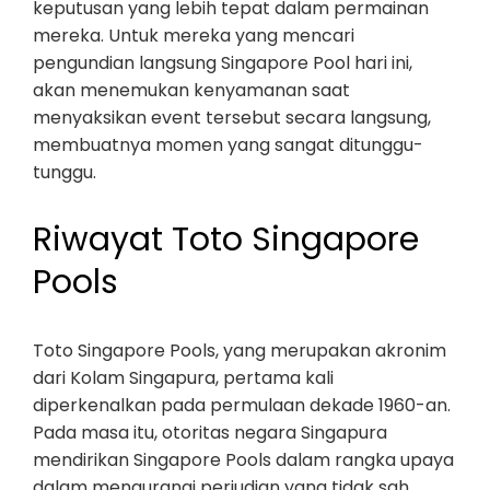
keputusan yang lebih tepat dalam permainan
mereka. Untuk mereka yang mencari
pengundian langsung Singapore Pool hari ini,
akan menemukan kenyamanan saat
menyaksikan event tersebut secara langsung,
membuatnya momen yang sangat ditunggu-
tunggu.
Riwayat Toto Singapore
Pools
Toto Singapore Pools, yang merupakan akronim
dari Kolam Singapura, pertama kali
diperkenalkan pada permulaan dekade 1960-an.
Pada masa itu, otoritas negara Singapura
mendirikan Singapore Pools dalam rangka upaya
dalam mengurangi perjudian yang tidak sah