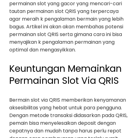
permainan slot yang gacor yang mencari-cari
tautan permainan slot QRIS yang terpercaya
agar meraih k pengalaman bermain yang lebih
bagus. Artikel ini akan akan membahas potensi
permainan slot QRIS serta gimana cara ini bisa
menyajikan k pengalaman permainan yang
optimal dan mengasyikkan.
Keuntungan Memainkan
Permainan Slot Via QRIS
Bermain slot via QRIS memberikan kenyamanan
aksesibilitas yang hebat untuk para pengguna.
Dengan metode transaksi didasarkan pada QRIS,
pemain bisa menyelesaikan deposit dengan
cepatnya dan mudah tanpa harus perlu repot