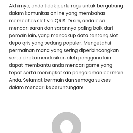
Akhirnya, anda tidak perlu ragu untuk bergabung
dalam komunitas online yang membahas
membahas slot via QRIS. Di sini, anda bisa
mencari saran dan sarannya paling baik dari
pemain lain, yang mencakup data tentang slot
depo qris yang sedang populer. Mengetahui
permainan mana yang sering diperbincangkan
serta direkomendasikan oleh pengguna lain
dapat membantu anda mencari game yang
tepat serta meningkatkan pengalaman bermain
Anda. Selamat bermain dan semoga sukses
dalam mencari keberuntungan!