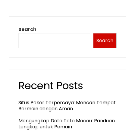
Search
Search
Recent Posts
Situs Poker Terpercaya: Mencari Tempat
Bermain dengan Aman
Mengungkap Data Toto Macau: Panduan
Lengkap untuk Pemain