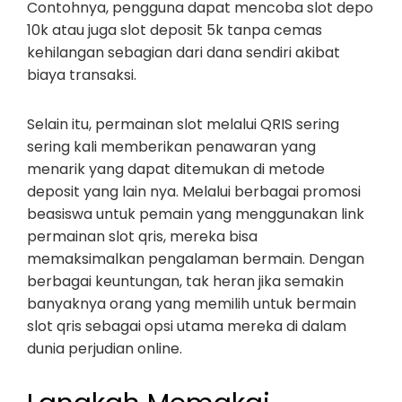
Contohnya, pengguna dapat mencoba slot depo
10k atau juga slot deposit 5k tanpa cemas
kehilangan sebagian dari dana sendiri akibat
biaya transaksi.
Selain itu, permainan slot melalui QRIS sering
sering kali memberikan penawaran yang
menarik yang dapat ditemukan di metode
deposit yang lain nya. Melalui berbagai promosi
beasiswa untuk pemain yang menggunakan link
permainan slot qris, mereka bisa
memaksimalkan pengalaman bermain. Dengan
berbagai keuntungan, tak heran jika semakin
banyaknya orang yang memilih untuk bermain
slot qris sebagai opsi utama mereka di dalam
dunia perjudian online.