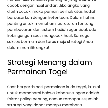
cocok dengan hasil undian. Jika angka yang
dipilih cocok, maka pemain berhak atas hadiah
berdasarkan dengan ketentuan. Dalam hal ini,
penting untuk memahami peraturan tentang
pembayaran dan sistem hadiah agar tidak ada
kebingungan saat mengecek hasil. Semoga
sukses bermain dan terus maju strategi Anda
dalam memilih angka!
Strategi Menang dalam
Permainan Togel
Saat berpartisipasi permainan kuda togel, krusial
untuk memahami bahwa keberuntungan adalah
faktor paling penting, namun terdapat sejumlah
strategi yang dapat mampu membantu