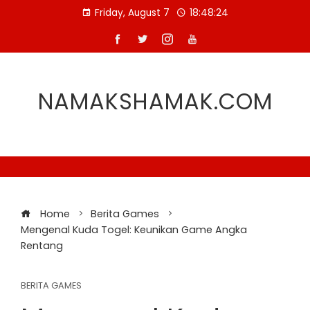
Skip
Friday, August 7
18:48:24
to
content
NAMAKSHAMAK.COM
Home
Berita Games
Mengenal Kuda Togel: Keunikan Game Angka
Rentang
BERITA GAMES