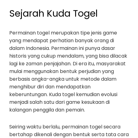
Sejarah Kuda Togel
Permainan togel merupakan tipe jenis game
yang mendapat perhatian banyak orang di
dalam Indonesia. Permainan ini punya dasar
historis yang cukup mendalam, yang bisa dilacak
lagi ke zaman penjajahan. Di era itu, masyarakat
mulai menggunakan bentuk perjudian yang
berbasis angka-angka untuk metode dalam
menghibur diri dan mendapatkan
keberuntungan. Kuda togel kemudian evolusi
menjadi salah satu dari game kesukaan di
kalangan penggila dan pemain.
Seiring waktu berlalu, permainan togel secara
bertahap dikenali dengan bentuk serta tata cara