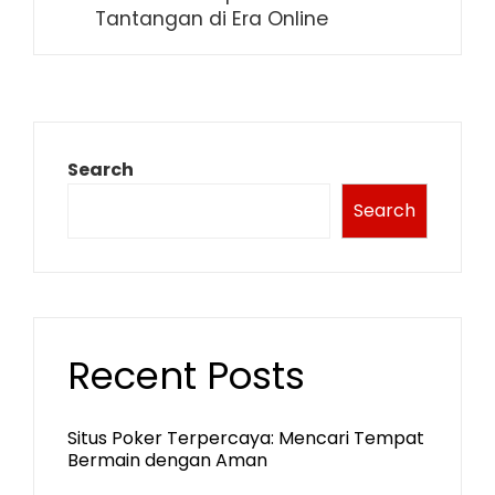
Tantangan di Era Online
Search
Search
Recent Posts
Situs Poker Terpercaya: Mencari Tempat
Bermain dengan Aman