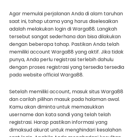
Agar memulai perjalanan Anda di alam taruhan
saat ini, tahap utama yang harus diselesaikan
adalah melakukan login di Warga88. Langkah
tersebut sangat sederhana dan bisa dilakukan
dengan beberapa tahap. Pastikan Anda telah
memiliki account Warga88 yang aktif. Jika tidak
punya, Anda perlu registrasi terlebih dahulu
dengan proses registrasi yang tersedia tersedia
pada website official Warga88.
Setelah memiliki account, masuk situs Warga88
dan carilah pilihan masuk pada halaman awal.
Kamu akan diminta untuk memasukkan
username dan kata sandi yang telah telah
registrasi. Harap pastikan informasi yang
dimaksud akurat untuk menghindari kesalahan