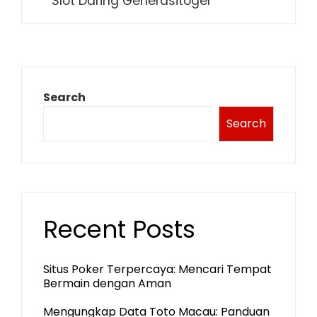
Slot Daring Generasitogel
Search
Search
Recent Posts
Situs Poker Terpercaya: Mencari Tempat
Bermain dengan Aman
Mengungkap Data Toto Macau: Panduan