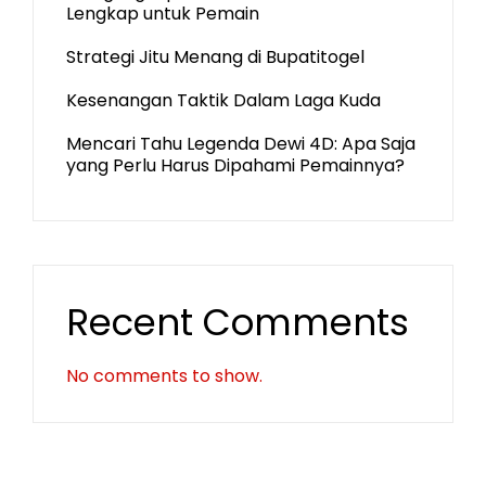
Lengkap untuk Pemain
Strategi Jitu Menang di Bupatitogel
Kesenangan Taktik Dalam Laga Kuda
Mencari Tahu Legenda Dewi 4D: Apa Saja
yang Perlu Harus Dipahami Pemainnya?
Recent Comments
No comments to show.