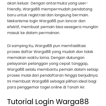
akan keluar. Dengan antarmuka yang user-
friendly, Warga88 mempermudah pendatang
baru untuk registrasi dan langsung bermain.
Mekanisme login Warga88 pun lancar dan
efektif, membuat pemain bisa sesegera mungkin
masuk ke dalam permainan.
Di samping itu, Warga88 pun memfasilitasi
proses daftar Warga88 yang mudah dan tidak
memakan waktu lama. Dengan dukungan
pelayanan pelanggan yang cepat tanggap,
Warga88 selalu membantu pemain dalam setiap
proses mulai dari pendaftaran hingga berjudinya.
Ini membuat Warga88 sebagai pilihan ideal bagi
para penggemar togel online di Tanah Air.
Tutorial Login Warga88