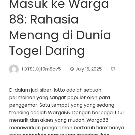
Masuk ke Warga
88: Rahasia
Menang di Dunia
Togel Daring
fOT8EJXjf0m8ov5
July 16, 2025
Di dalam judi siber, lotto adalah sebuah
permainan yang sangat populer oleh para
penggemar. Satu tempat yang yang sedang
trending adalah Warga88. Dengan berbagai fitur
menarik dan akses yang mudah, Warga88
menawarkan pengalaman bertaruh tidak hanya