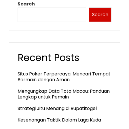
Search
Search
Recent Posts
Situs Poker Terpercaya: Mencari Tempat
Bermain dengan Aman
Mengungkap Data Toto Macau: Panduan
Lengkap untuk Pemain
Strategi Jitu Menang di Bupatitogel
Kesenangan Taktik Dalam Laga Kuda