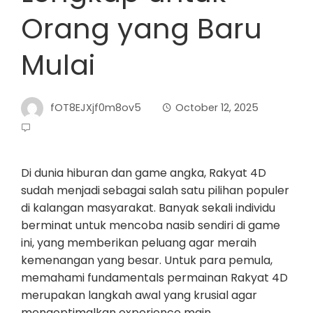
Orang yang Baru
Mulai
fOT8EJXjf0m8ov5
October 12, 2025
Di dunia hiburan dan game angka, Rakyat 4D
sudah menjadi sebagai salah satu pilihan populer
di kalangan masyarakat. Banyak sekali individu
berminat untuk mencoba nasib sendiri di game
ini, yang memberikan peluang agar meraih
kemenangan yang besar. Untuk para pemula,
memahami fundamentals permainan Rakyat 4D
merupakan langkah awal yang krusial agar
mengoptimalkan experience main.