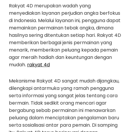
Rakyat 4D merupakan wadah yang
menyediakan layanan perjudian angka berfokus
di Indonesia. Melalui layanan ini, pengguna dapat
memainkan permainan tebak angka, dimana
hasilnya sering ditentukan setiap hari. Rakyat 4D
memberikan berbagai jenis permainan yang
menarik, memberikan peluang kepada pemain
agar meraih hadiah dan keuntungan dengan
mudah.
rakyat 4d
Mekanisme Rakyat 4D sangat mudah dijangkau,
dilengkapi antarmuka yang ramah pengguna
serta informasi yang sangat jelas tentang cara
bermain. Tidak sedikit orang mencari agar
bergabung sebab permainan ini menawarkan
peluang dalam menciptakan pengalaman baru
serta sosialisasi antar para pemain. Di samping