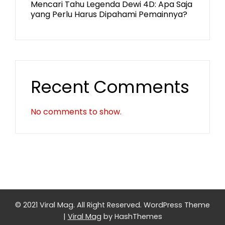
Mencari Tahu Legenda Dewi 4D: Apa Saja
yang Perlu Harus Dipahami Pemainnya?
Recent Comments
No comments to show.
© 2021 Viral Mag. All Right Reserved.
WordPress Theme
|
Viral Mag
by HashThemes