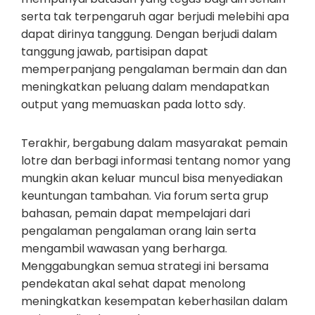
serta tak terpengaruh agar berjudi melebihi apa
dapat dirinya tanggung. Dengan berjudi dalam
tanggung jawab, partisipan dapat
memperpanjang pengalaman bermain dan dan
meningkatkan peluang dalam mendapatkan
output yang memuaskan pada lotto sdy.
Terakhir, bergabung dalam masyarakat pemain
lotre dan berbagi informasi tentang nomor yang
mungkin akan keluar muncul bisa menyediakan
keuntungan tambahan. Via forum serta grup
bahasan, pemain dapat mempelajari dari
pengalaman pengalaman orang lain serta
mengambil wawasan yang berharga.
Menggabungkan semua strategi ini bersama
pendekatan akal sehat dapat menolong
meningkatkan kesempatan keberhasilan dalam