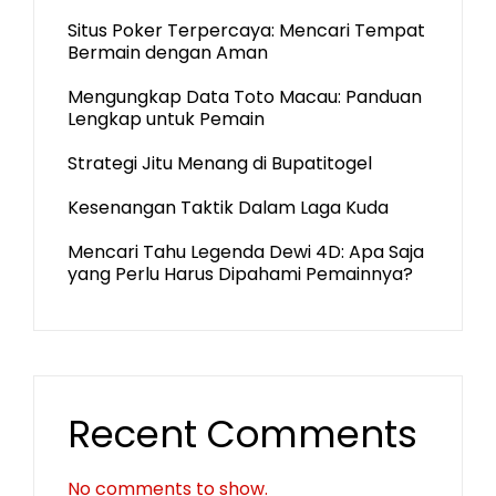
Situs Poker Terpercaya: Mencari Tempat
Bermain dengan Aman
Mengungkap Data Toto Macau: Panduan
Lengkap untuk Pemain
Strategi Jitu Menang di Bupatitogel
Kesenangan Taktik Dalam Laga Kuda
Mencari Tahu Legenda Dewi 4D: Apa Saja
yang Perlu Harus Dipahami Pemainnya?
Recent Comments
No comments to show.