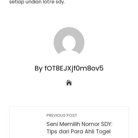
setiap undian lotre sdy.
By fOT8EJXjf0m8ov5
PREVIOUS POST
Seni Memilih Nomor SDY:
Tips dari Para Ahli Togel