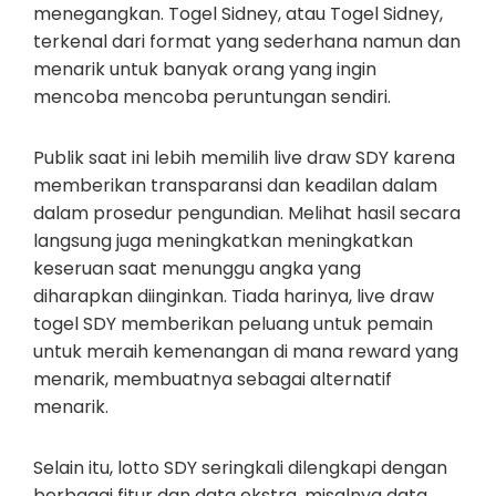
menegangkan. Togel Sidney, atau Togel Sidney,
terkenal dari format yang sederhana namun dan
menarik untuk banyak orang yang ingin
mencoba mencoba peruntungan sendiri.
Publik saat ini lebih memilih live draw SDY karena
memberikan transparansi dan keadilan dalam
dalam prosedur pengundian. Melihat hasil secara
langsung juga meningkatkan meningkatkan
keseruan saat menunggu angka yang
diharapkan diinginkan. Tiada harinya, live draw
togel SDY memberikan peluang untuk pemain
untuk meraih kemenangan di mana reward yang
menarik, membuatnya sebagai alternatif
menarik.
Selain itu, lotto SDY seringkali dilengkapi dengan
berbagai fitur dan data ekstra, misalnya data