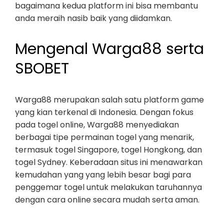
bagaimana kedua platform ini bisa membantu
anda meraih nasib baik yang diidamkan.
Mengenal Warga88 serta
SBOBET
Warga88 merupakan salah satu platform game
yang kian terkenal di Indonesia. Dengan fokus
pada togel online, Warga88 menyediakan
berbagai tipe permainan togel yang menarik,
termasuk togel Singapore, togel Hongkong, dan
togel Sydney. Keberadaan situs ini menawarkan
kemudahan yang yang lebih besar bagi para
penggemar togel untuk melakukan taruhannya
dengan cara online secara mudah serta aman.