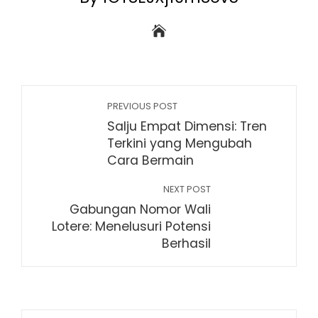
PREVIOUS POST
Salju Empat Dimensi: Tren
Terkini yang Mengubah
Cara Bermain
NEXT POST
Gabungan Nomor Wali
Lotere: Menelusuri Potensi
Berhasil