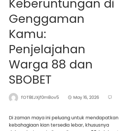
Keberuntungan di
Genggaman
Kamu:
Penjelajahan
Warga 88 dan
SBOBET
fOT8EJXjf0m8ov5
May 16, 2026
Di zaman maya ini peluang untuk mendapatkan
kebahagiaan kian tersedia lebar, khususnya