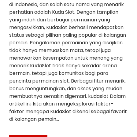
di Indonesia, dan salah satu nama yang menarik
perhatian adalah Kuda Slot. Dengan tampilan
yang indah dan berbagai permainan yang
mengasyikkan, KudaSlot berhasil mendapatkan
status sebagai pilihan paling popular di kalangan
pemain. Pengalaman permainan yang disajikan
tidak hanya memuaskan mata, tetapi juga
menawarkan kesempatan untuk menang yang
menarik.KudaSlot tidak hanya sekadar arena
bermain, tetapi juga komunitas bagi para
pencinta permainan slot. Berbagai fitur menarik,
bonus menguntungkan, dan akses yang mudah
membuatnya semakin digemari. kudaslot Dalam
artikel ini, kita akan mengeksplorasi faktor-
faktor mengapa KudaSlot dikenal sebagai favorit
di kalangan pemain…