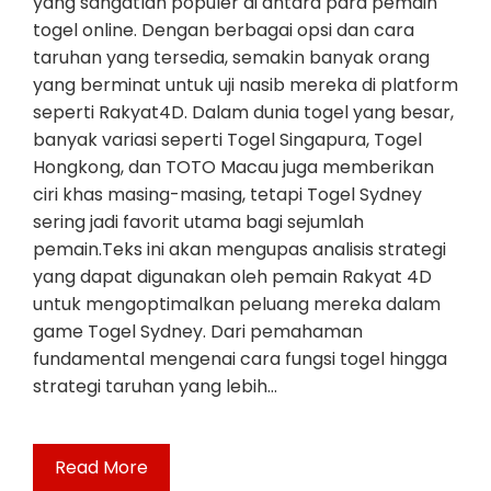
yang sangatlah populer di antara para pemain
togel online. Dengan berbagai opsi dan cara
taruhan yang tersedia, semakin banyak orang
yang berminat untuk uji nasib mereka di platform
seperti Rakyat4D. Dalam dunia togel yang besar,
banyak variasi seperti Togel Singapura, Togel
Hongkong, dan TOTO Macau juga memberikan
ciri khas masing-masing, tetapi Togel Sydney
sering jadi favorit utama bagi sejumlah
pemain.Teks ini akan mengupas analisis strategi
yang dapat digunakan oleh pemain Rakyat 4D
untuk mengoptimalkan peluang mereka dalam
game Togel Sydney. Dari pemahaman
fundamental mengenai cara fungsi togel hingga
strategi taruhan yang lebih…
Read More