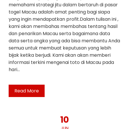
memahami strategi jitu dalam bertaruh di pasar
togel Macau adalah amat penting bagi siapa
yang ingin mendapatkan profit.Dalam tulisan ini ,
kami akan membahas membahas tentang hasil
dan penarikan Macau serta bagaimana data
data serta angka yang ada bisa membantu Anda
semua untuk membuat keputusan yang lebih
bijak ketika berjudi. Kami akan akan memberi
informasi terkini mengenai toto di Macau pada
hari…
Read More
10
JUN