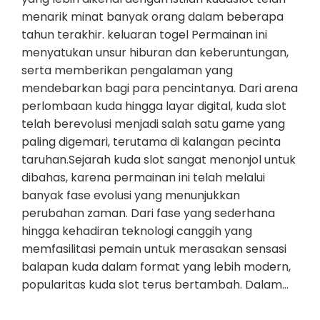
menarik minat banyak orang dalam beberapa
tahun terakhir. keluaran togel Permainan ini
menyatukan unsur hiburan dan keberuntungan,
serta memberikan pengalaman yang
mendebarkan bagi para pencintanya. Dari arena
perlombaan kuda hingga layar digital, kuda slot
telah berevolusi menjadi salah satu game yang
paling digemari, terutama di kalangan pecinta
taruhan.Sejarah kuda slot sangat menonjol untuk
dibahas, karena permainan ini telah melalui
banyak fase evolusi yang menunjukkan
perubahan zaman. Dari fase yang sederhana
hingga kehadiran teknologi canggih yang
memfasilitasi pemain untuk merasakan sensasi
balapan kuda dalam format yang lebih modern,
popularitas kuda slot terus bertambah. Dalam…