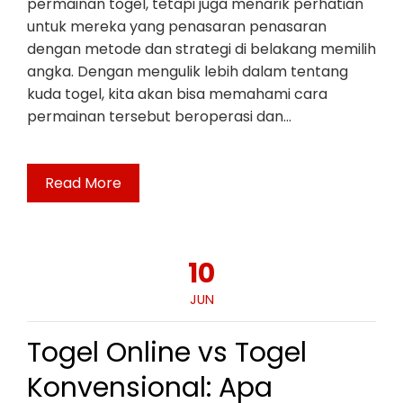
permainan togel, tetapi juga menarik perhatian
untuk mereka yang penasaran penasaran
dengan metode dan strategi di belakang memilih
angka. Dengan mengulik lebih dalam tentang
kuda togel, kita akan bisa memahami cara
permainan tersebut beroperasi dan…
Read More
10
JUN
Togel Online vs Togel
Konvensional: Apa