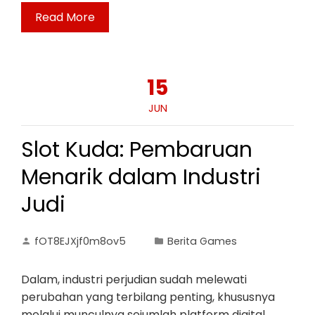
Read More
15
JUN
Slot Kuda: Pembaruan
Menarik dalam Industri
Judi
fOT8EJXjf0m8ov5
Berita Games
Dalam, industri perjudian sudah melewati
perubahan yang terbilang penting, khususnya
melalui munculnya sejumlah platform digital