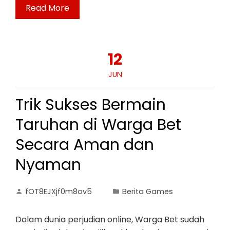
Read More
12
JUN
Trik Sukses Bermain
Taruhan di Warga Bet
Secara Aman dan
Nyaman
fOT8EJXjf0m8ov5
Berita Games
Dalam dunia perjudian online, Warga Bet sudah