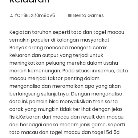
fOT8EJXjf0m8ov5
Berita Games
Kegiatan taruhan seperti toto dan togel macau
semakin populer di kalangan masyarakat.
Banyak orang mencoba mengerti corak
keluaran dan output yang terjadi untuk
meningkatkan peluang mereka dalam usaha
meraih kemenangan. Pada situasi ini semua, data
macau menjadi faktor penting dalam
menganalisa dan meramalkan apa yang akan
berlangsung selanjutnya. Dengan menganalisa
data ini, pemain bisa menyaksikan tren serta
corak yang mungkin tidak terlihat dengan jelas
fisik.Keluaran dari macau dan result dari macau
dari berbagai aneka macam jenis game, seperti
toto macau dan togel macau dan togel 5d 5d