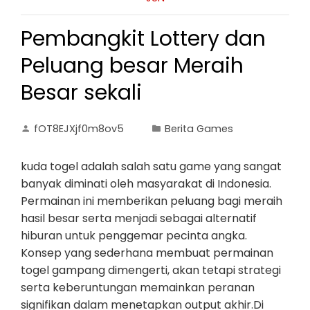
Pembangkit Lottery dan
Peluang besar Meraih
Besar sekali
fOT8EJXjf0m8ov5
Berita Games
kuda togel adalah salah satu game yang sangat
banyak diminati oleh masyarakat di Indonesia.
Permainan ini memberikan peluang bagi meraih
hasil besar serta menjadi sebagai alternatif
hiburan untuk penggemar pecinta angka.
Konsep yang sederhana membuat permainan
togel gampang dimengerti, akan tetapi strategi
serta keberuntungan memainkan peranan
signifikan dalam menetapkan output akhir.Di