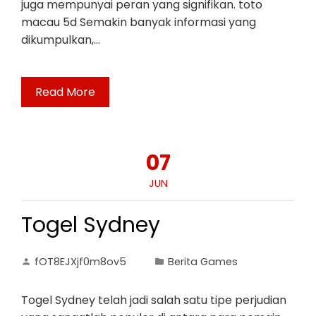
juga mempunyai peran yang signifikan. toto
macau 5d Semakin banyak informasi yang
dikumpulkan,…
Read More
07
JUN
Togel Sydney
fOT8EJXjf0m8ov5
Berita Games
Togel Sydney telah jadi salah satu tipe perjudian