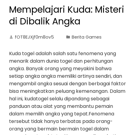
Mempelajari Kuda: Misteri
di Dibalik Angka
fOT8EJXjf0m8ov5
Berita Games
Kuda togel adalah salah satu fenomena yang
menarik dalam dunia togel dan perhitungan
angka. Banyak orang yang meyakini bahwa
setiap angka angka memiliki artinya sendiri, dan
mengambil angka sesuai dengan berbagai faktor
bisa meningkatkan peluang kemenangan. Dalam
hal ini, kudatogel selalu dipandang sebagai
panduan atau alat yang membantu pemain
dalam memilih angka yang tepat.Fenomena
tersebut tidak hanya terbatas pada orang-
orang yang bermain bermain togel dalam