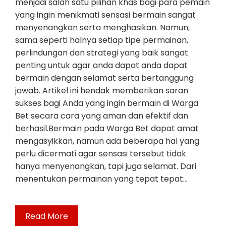
menjadi salah satu pilihan khas bagi para pemain
yang ingin menikmati sensasi bermain sangat
menyenangkan serta menghasikan. Namun,
sama seperti halnya setiap tipe permainan,
perlindungan dan strategi yang baik sangat
penting untuk agar anda dapat anda dapat
bermain dengan selamat serta bertanggung
jawab. Artikel ini hendak memberikan saran
sukses bagi Anda yang ingin bermain di Warga
Bet secara cara yang aman dan efektif dan
berhasil.Bermain pada Warga Bet dapat amat
mengasyikkan, namun ada beberapa hal yang
perlu dicermati agar sensasi tersebut tidak
hanya menyenangkan, tapi juga selamat. Dari
menentukan permainan yang tepat tepat…
Read More